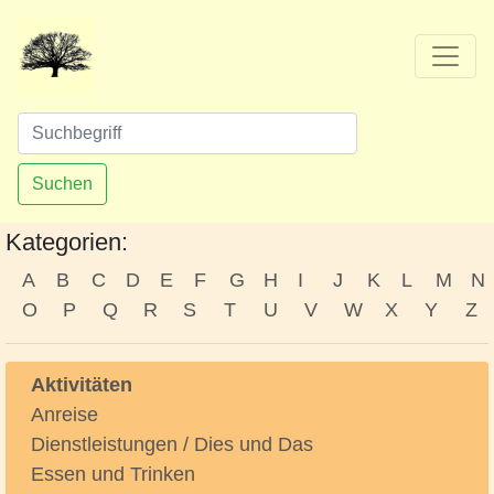
Suchen
Kategorien:
A
B
C
D
E
F
G
H
I
J
K
L
M
N
O
P
Q
R
S
T
U
V
W
X
Y
Z
Aktivitäten
Anreise
Dienstleistungen / Dies und Das
Essen und Trinken