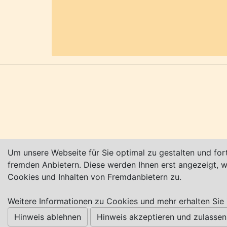
Stadt“.
Geografische Lage
Die Stadt Herzberg am Harz liegt am Au
Herzberg 32 km in nordöstlicher Richtu
Herzberg (Quelle: Wikipedia) - weitere 
Karte nur sichtbar, wenn Cookies erlau
Um unsere Webseite für Sie optimal zu gestalten und for
fremden Anbietern. Diese werden Ihnen erst angezeigt,
Cookies und Inhalten von Fremdanbietern zu.
Impressum
|
Datenschutz
|
AGB
Weitere Informationen zu Cookies und mehr erhalten Sie 
© Worpswede24 2015-2026
Hinweis ablehnen
Hinweis akzeptieren und zulassen