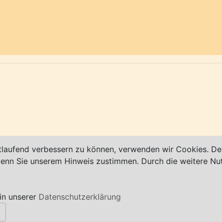
stritt der kleinen Flüsse Sieber und Lonau aus dem Mitt
ng, von Hannover 90 km in südöstlicher Richtung. Oberh
Infos:
www.herzberg.de
bt!
tlaufend verbessern zu können, verwenden wir Cookies. Des
 wenn Sie unserem Hinweis zustimmen. Durch die weitere N
in unserer
Datenschutzerklärung