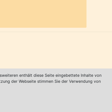
elgebirge Harz. Von Göttingen liegt
alb des Ortskerns liegt das Schloss
weiteren enthält diese Seite eingebettete Inhalte von
utzung der Webseite stimmen Sie der Verwendung von