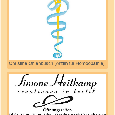
Böse Zahnärztliche Gemeinschaftspraxis
Lunestedt Tyll und Christina Böse Zahnärzte
ÜBAG