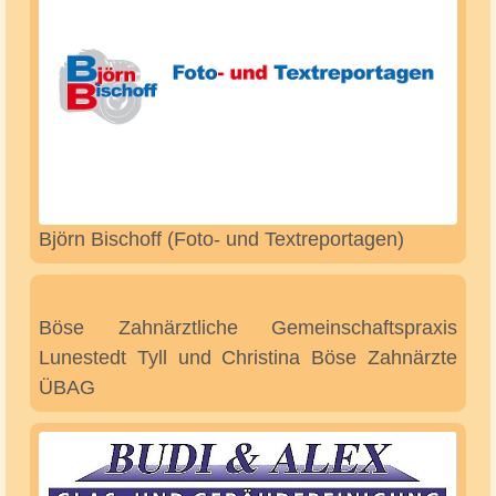
Berlin Döner Ritterhude Hamdullah Görgün
(Inh.)