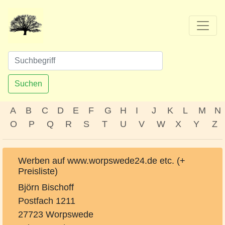
Suchen
A
B
C
D
E
F
G
H
I
J
K
L
M
N
O
P
Q
R
S
T
U
V
W
X
Y
Z
Werben auf www.worpswede24.de etc. (+
Preisliste)
Björn Bischoff
Postfach 1211
27723 Worpswede