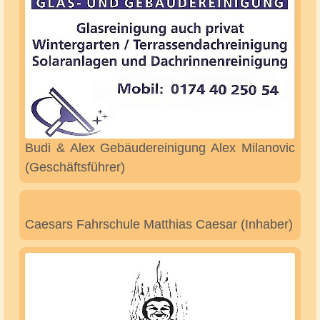
Bestattungen Jessica Franzke e.K. Jessica
Franzke (Inh.)
Bistro - Cafeteria - Restaurant im Hallenbad
Markus Tienken (Inhaber)