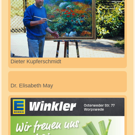
Der Hüpfburgenverleih Bremen - OHZ Sascha
Bosslé (Geschäftsführer)
Derus Holzbau - Zimmerei Dennis Rußmeier
(Inh.)