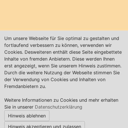
Auswandererhaus und im Klimahaus (Quelle:
https://de.wikipedia.org/wiki/Bremerhaven
).
Weitere Infos:
www.bremerhaven.de
sowie auf
Facebook unter
Um unsere Webseite für Sie optimal zu gestalten und
www.facebook.com/MeinBremerhaven
(alle
fortlaufend verbessern zu können, verwenden wir
Angaben ohne Gewähr).
Cookies. Desweiteren enthält diese Seite eingebettete
Inhalte von fremden Anbietern. Diese werden Ihnen
erst angezeigt, wenn Sie unserem Hinweis zustimmen.
Durch die weitere Nutzung der Webseite stimmen Sie
der Verwendung von Cookies und Inhalten von
Karte nur sichtbar, wenn Cookies erlaubt!
Fremdanbietern zu.
Weitere Informationen zu Cookies und mehr erhalten
Impressum
|
Datenschutz
|
AGB
Sie in unserer
Datenschutzerklärung
Hinweis ablehnen
© Worpswede24 2015-2026
Hinweis akzeptieren und zulassen