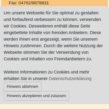
Fax: 04792/9878831
info@praxis-schottelius.de
Um unsere Webseite für Sie optimal zu gestalten
praxis-schottelius@ewe.net
und fortlaufend verbessern zu können, verwenden
http://www.praxis-schottelius.com
wir Cookies. Desweiteren enthält diese Seite
eingebettete Inhalte von fremden Anbietern. Diese
werden Ihnen erst angezeigt, wenn Sie unserem
Hinweis zustimmen. Durch die weitere Nutzung der
Webseite stimmen Sie der Verwendung von
Cookies und Inhalten von Fremdanbietern zu.
Impressum
|
Datenschutz
|
AGB
Weitere Informationen zu Cookies und mehr
© Worpswede24 2015-2026
erhalten Sie in unserer
Datenschutzerklärung
Hinweis ablehnen
Hinweis akzeptieren und zulassen