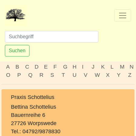
Suchen
A
B
C
D
E
F
G
H
I
J
K
L
M
N
O
P
Q
R
S
T
U
V
W
X
Y
Z
Praxis Schottelius
Bettina Schottelius
Bauernreihe 6
27726 Worpswede
Tel.: 04792/9878830