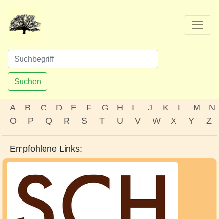
Suchen
A
B
C
D
E
F
G
H
I
J
K
L
M
N
O
P
Q
R
S
T
U
V
W
X
Y
Z
Empfohlene Links: