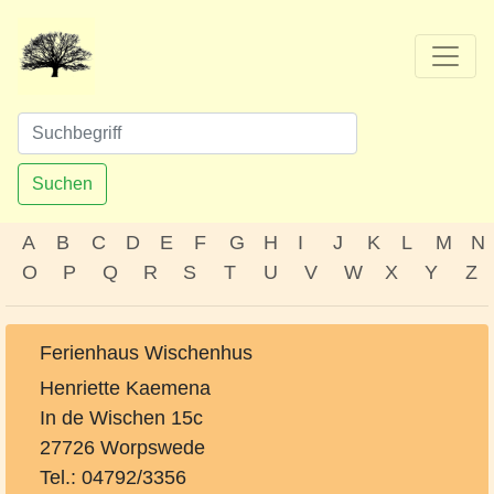
Suchen
A
B
C
D
E
F
G
H
I
J
K
L
M
N
O
P
Q
R
S
T
U
V
W
X
Y
Z
Ferienhaus Wischenhus
Henriette Kaemena
In de Wischen 15c
27726 Worpswede
Tel.: 04792/3356