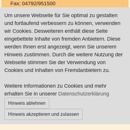
Fax: 04792/951500
Mobil: 0171/6423584
Um unsere Webseite für Sie optimal zu gestalten
steffen.kaemena@t-online.de
und fortlaufend verbessern zu können, verwenden
wir Cookies. Desweiteren enthält diese Seite
eingebettete Inhalte von fremden Anbietern. Diese
werden Ihnen erst angezeigt, wenn Sie unserem
Hinweis zustimmen. Durch die weitere Nutzung der
Webseite stimmen Sie der Verwendung von
Impressum
|
Datenschutz
|
AGB
Cookies und Inhalten von Fremdanbietern zu.
© Worpswede24 2015-2026
Weitere Informationen zu Cookies und mehr
erhalten Sie in unserer
Datenschutzerklärung
Hinweis ablehnen
Hinweis akzeptieren und zulassen