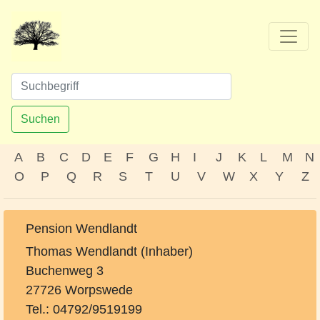
Suchen
A
B
C
D
E
F
G
H
I
J
K
L
M
N
O
P
Q
R
S
T
U
V
W
X
Y
Z
Pension Wendlandt
Thomas Wendlandt (Inhaber)
Buchenweg 3
27726 Worpswede
Tel.: 04792/9519199