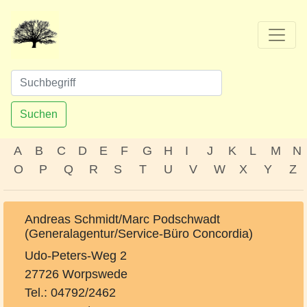
Suchen
A
B
C
D
E
F
G
H
I
J
K
L
M
N
O
P
Q
R
S
T
U
V
W
X
Y
Z
Andreas Schmidt/Marc Podschwadt
(Generalagentur/Service-Büro Concordia)
Udo-Peters-Weg 2
27726 Worpswede
Tel.: 04792/2462