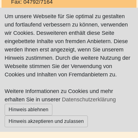
Fax: 04792/7164
andreas.schmidt@concordia.de
Um unsere Webseite für Sie optimal zu gestalten
marc.podschwadt@concordia.de
und fortlaufend verbessern zu können, verwenden
http://www.concordia.de/andreas-schmidt
wir Cookies. Desweiteren enthält diese Seite
http://www.concordia.de/marc-podschwadt
eingebettete Inhalte von fremden Anbietern. Diese
werden Ihnen erst angezeigt, wenn Sie unserem
Hinweis zustimmen. Durch die weitere Nutzung der
Webseite stimmen Sie der Verwendung von
Cookies und Inhalten von Fremdanbietern zu.
Impressum
|
Datenschutz
|
AGB
Weitere Informationen zu Cookies und mehr
erhalten Sie in unserer
Datenschutzerklärung
© Worpswede24 2015-2026
Hinweis ablehnen
Hinweis akzeptieren und zulassen