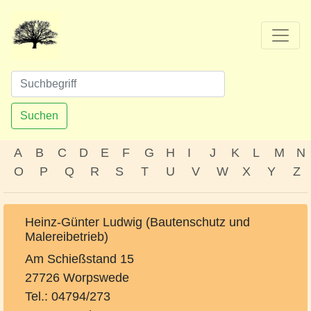
Suchen
A
B
C
D
E
F
G
H
I
J
K
L
M
N
O
P
Q
R
S
T
U
V
W
X
Y
Z
Heinz-Günter Ludwig (Bautenschutz und
Malereibetrieb)
Am Schießstand 15
27726 Worpswede
Tel.: 04794/273