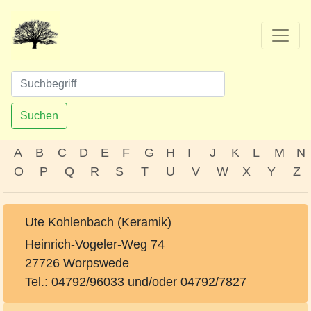
Suchen
A
B
C
D
E
F
G
H
I
J
K
L
M
N
O
P
Q
R
S
T
U
V
W
X
Y
Z
Ute Kohlenbach (Keramik)
Heinrich-Vogeler-Weg 74
27726 Worpswede
Tel.: 04792/96033 und/oder 04792/7827