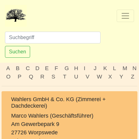
Suchen
A
B
C
D
E
F
G
H
I
J
K
L
M
N
O
P
Q
R
S
T
U
V
W
X
Y
Z
Wahlers GmbH & Co. KG (Zimmerei +
Dachdeckerei)
Marco Wahlers (Geschäftsführer)
Am Gewerbepark 9
27726 Worpswede