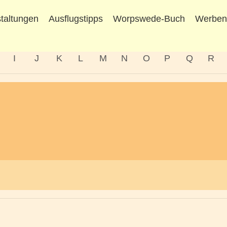
taltungen
Ausflugstipps
Worpswede-Buch
Werbe
I
J
K
L
M
N
O
P
Q
R