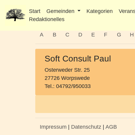
Start
Gemeinden
Kategorien
Verans
Redaktionelles
A
B
C
D
E
F
G
H
Soft Consult Paul
Osterweder Str. 25
27726 Worpswede
Tel.: 04792/950033
Impressum
|
Datenschutz
|
AGB