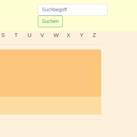
n
Suchen
S
T
U
V
W
X
Y
Z