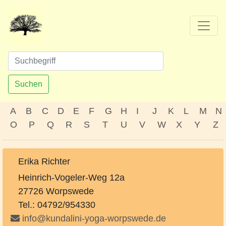
Suchen
A
B
C
D
E
F
G
H
I
J
K
L
M
N
O
P
Q
R
S
T
U
V
W
X
Y
Z
Erika Richter
Heinrich-Vogeler-Weg 12a
27726 Worpswede
Tel.: 04792/954330
info@kundalini-yoga-worpswede.de