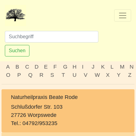
Suchen
A
B
C
D
E
F
G
H
I
J
K
L
M
N
O
P
Q
R
S
T
U
V
W
X
Y
Z
Naturheilpraxis Beate Rode
Schlußdorfer Str. 103
27726 Worpswede
Tel.: 04792/953235