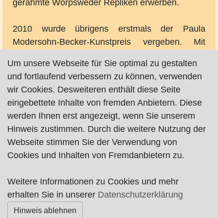
gerahmte Worpsweder Repliken erwerben.
2010 wurde übrigens erstmals der Paula
Modersohn-Becker-Kunstpreis vergeben. Mit
diesem Preis möchte der Landkreis Osterholz
Um unsere Webseite für Sie optimal zu gestalten
einen deutlichen Impuls zur Weiterentwicklung
und fortlaufend verbessern zu können, verwenden
der Kunst- und Künstlerszene im Raum der
wir Cookies. Desweiteren enthält diese Seite
"Metropole Nordwest" und zur Stärkung der
eingebettete Inhalte von fremden Anbietern. Diese
kulturellen Identität dieser Region setzen. Infos
werden Ihnen erst angezeigt, wenn Sie unserem
unter:
www.pmb-kunstpreis.de
.
Hinweis zustimmen. Durch die weitere Nutzung der
Webseite stimmen Sie der Verwendung von
Karte nur sichtbar, wenn Cookies erlaubt!
Cookies und Inhalten von Fremdanbietern zu.
Weitere Informationen zu Cookies und mehr
Impressum
|
Datenschutz
|
AGB
erhalten Sie in unserer
Datenschutzerklärung
Hinweis ablehnen