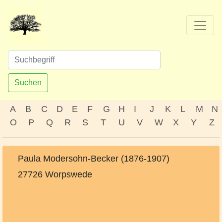
Suchen
A
B
C
D
E
F
G
H
I
J
K
L
M
N
O
P
Q
R
S
T
U
V
W
X
Y
Z
Paula Modersohn-Becker (1876-1907)
27726 Worpswede