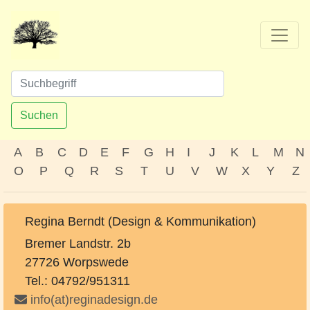
Suchen
A
B
C
D
E
F
G
H
I
J
K
L
M
N
O
P
Q
R
S
T
U
V
W
X
Y
Z
Regina Berndt (Design & Kommunikation)
Bremer Landstr. 2b
27726 Worpswede
Tel.: 04792/951311
info(at)reginadesign.de