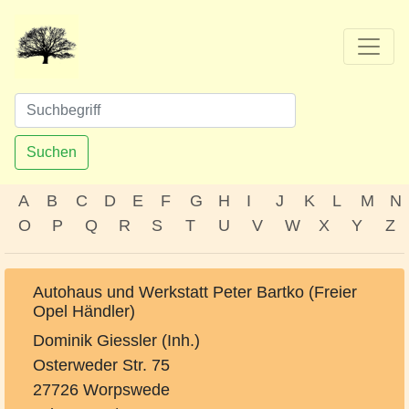
Suchen
A
B
C
D
E
F
G
H
I
J
K
L
M
N
O
P
Q
R
S
T
U
V
W
X
Y
Z
Autohaus und Werkstatt Peter Bartko (Freier
Opel Händler)
Dominik Giessler (Inh.)
Osterweder Str. 75
27726 Worpswede