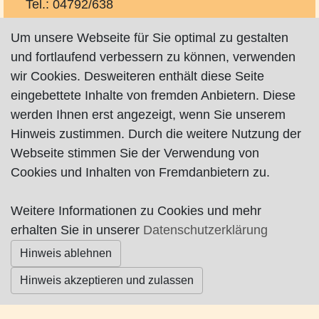
Tel.: 04792/638
info@autohauspeterbartko.de
Um unsere Webseite für Sie optimal zu gestalten
und fortlaufend verbessern zu können, verwenden
24-Stunden-Tankbestrieb, Verkauf von Neu-,
wir Cookies. Desweiteren enthält diese Seite
Jahres und Gebrauchtwagen, Reparatur von
eingebettete Inhalte von fremden Anbietern. Diese
Kraftfahrzeugen aller Art, speziell Opel sowie
werden Ihnen erst angezeigt, wenn Sie unserem
modernste Waschtechnik in einer Waschanlage.
Hinweis zustimmen. Durch die weitere Nutzung der
Webseite stimmen Sie der Verwendung von
Cookies und Inhalten von Fremdanbietern zu.
Impressum
|
Datenschutz
|
AGB
Weitere Informationen zu Cookies und mehr
erhalten Sie in unserer
Datenschutzerklärung
© Worpswede24 2015-2026
Hinweis ablehnen
Hinweis akzeptieren und zulassen