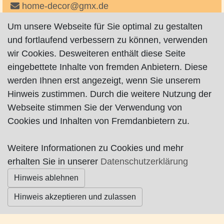
home-decor@gmx.de
http://www.home-decor-shop.de
Um unsere Webseite für Sie optimal zu gestalten
auf Facebook
und fortlaufend verbessern zu können, verwenden
wir Cookies. Desweiteren enthält diese Seite
eingebettete Inhalte von fremden Anbietern. Diese
werden Ihnen erst angezeigt, wenn Sie unserem
Hinweis zustimmen. Durch die weitere Nutzung der
Webseite stimmen Sie der Verwendung von
Impressum
|
Datenschutz
|
AGB
Cookies und Inhalten von Fremdanbietern zu.
© Worpswede24 2015-2026
Weitere Informationen zu Cookies und mehr
erhalten Sie in unserer
Datenschutzerklärung
Hinweis ablehnen
Hinweis akzeptieren und zulassen