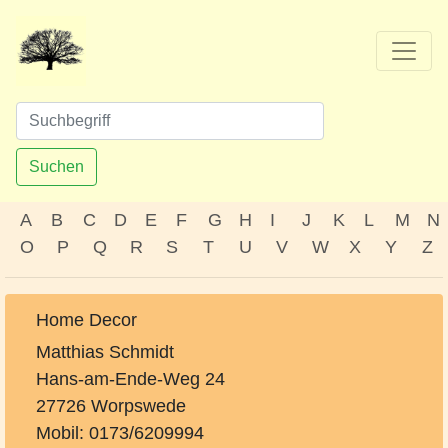
Suchen
A
B
C
D
E
F
G
H
I
J
K
L
M
N
O
P
Q
R
S
T
U
V
W
X
Y
Z
Home Decor
Matthias Schmidt
Hans-am-Ende-Weg 24
27726 Worpswede
Mobil: 0173/6209994