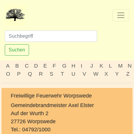
Suchen
A
B
C
D
E
F
G
H
I
J
K
L
M
N
O
P
Q
R
S
T
U
V
W
X
Y
Z
Freiwillige Feuerwehr Worpswede
Gemeindebrandmeister Axel Elster
Auf der Wurth 2
27726 Worpswede
Tel.: 04792/1000