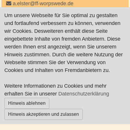
a.elster@ff-worpswede.de
http://www.ff-worpswede.de
Um unsere Webseite für Sie optimal zu gestalten
auf Facebook
und fortlaufend verbessern zu können, verwenden
wir Cookies. Desweiteren enthält diese Seite
eingebettete Inhalte von fremden Anbietern. Diese
werden Ihnen erst angezeigt, wenn Sie unserem
Hinweis zustimmen. Durch die weitere Nutzung der
Webseite stimmen Sie der Verwendung von
Impressum
|
Datenschutz
|
AGB
Cookies und Inhalten von Fremdanbietern zu.
© Worpswede24 2015-2026
Weitere Informationen zu Cookies und mehr
erhalten Sie in unserer
Datenschutzerklärung
Hinweis ablehnen
Hinweis akzeptieren und zulassen