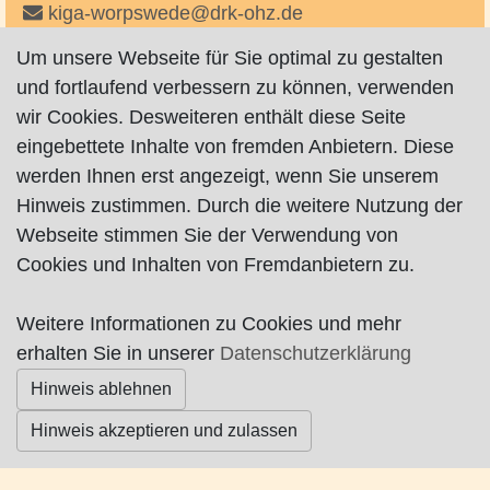
kiga-worpswede@drk-ohz.de
http://www.drk-ohz.de/kiga/worpswede
Um unsere Webseite für Sie optimal zu gestalten
auf Facebook
und fortlaufend verbessern zu können, verwenden
wir Cookies. Desweiteren enthält diese Seite
eingebettete Inhalte von fremden Anbietern. Diese
werden Ihnen erst angezeigt, wenn Sie unserem
Hinweis zustimmen. Durch die weitere Nutzung der
Webseite stimmen Sie der Verwendung von
Impressum
|
Datenschutz
|
AGB
Cookies und Inhalten von Fremdanbietern zu.
© Worpswede24 2015-2026
Weitere Informationen zu Cookies und mehr
erhalten Sie in unserer
Datenschutzerklärung
Hinweis ablehnen
Hinweis akzeptieren und zulassen