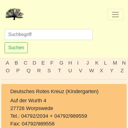
Suchen
A
B
C
D
E
F
G
H
I
J
K
L
M
N
O
P
Q
R
S
T
U
V
W
X
Y
Z
Deutsches Rotes Kreuz (Kindergarten)
Auf der Wurth 4
27726 Worpswede
Tel.: 04792/2034 + 04792/989559
Fax: 04792/989558