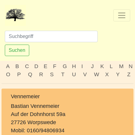
Suchen
A
B
C
D
E
F
G
H
I
J
K
L
M
N
O
P
Q
R
S
T
U
V
W
X
Y
Z
Vennemeier
Bastian Vennemeier
Auf der Dohnhorst 59a
27726 Worpswede
Mobil: 0160/94806934