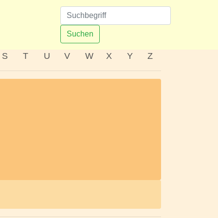
n
Suchen
S
T
U
V
W
X
Y
Z