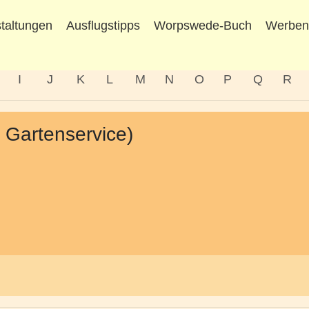
taltungen
Ausflugstipps
Worpswede-Buch
Werbe
I
J
K
L
M
N
O
P
Q
R
 Gartenservice)