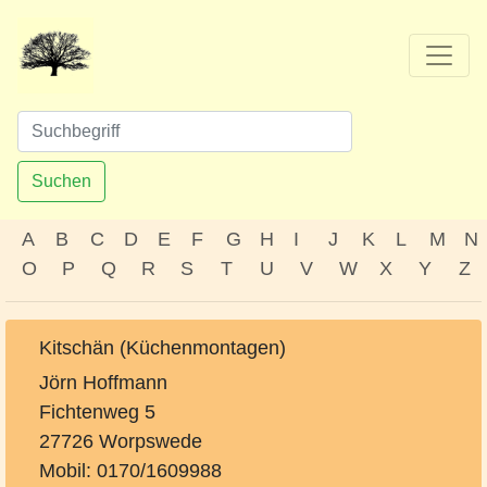
Suchen
A
B
C
D
E
F
G
H
I
J
K
L
M
N
O
P
Q
R
S
T
U
V
W
X
Y
Z
Kitschän (Küchenmontagen)
Jörn Hoffmann
Fichtenweg 5
27726 Worpswede
Mobil: 0170/1609988