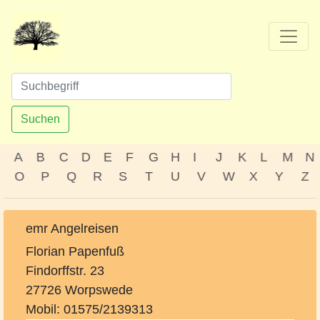
Suchen
A
B
C
D
E
F
G
H
I
J
K
L
M
N
O
P
Q
R
S
T
U
V
W
X
Y
Z
emr Angelreisen
Florian Papenfuß
Findorffstr. 23
27726 Worpswede
Mobil: 01575/2139313