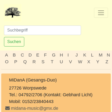
Suchen
A
B
C
D
E
F
G
H
I
J
K
L
M
N
O
P
Q
R
S
T
U
V
W
X
Y
Z
MiDanA (Gesangs-Duo)
27726 Worpswede
Tel.: 04792/2706 (Kontakt: Gebhard Licht)
Mobil: 0152/23840443
midana-music@gmx.de