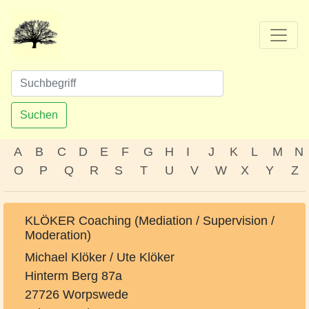
Suchen
A
B
C
D
E
F
G
H
I
J
K
L
M
N
O
P
Q
R
S
T
U
V
W
X
Y
Z
KLÖKER Coaching (Mediation / Supervision /
Moderation)
Michael Klöker / Ute Klöker
Hinterm Berg 87a
27726 Worpswede