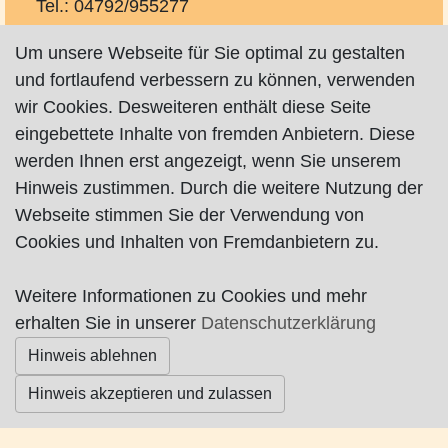
Tel.: 04792/955277
kontakt(at)kloeker.com
Um unsere Webseite für Sie optimal zu gestalten
http://www.kloeker-coaching.de
und fortlaufend verbessern zu können, verwenden
wir Cookies. Desweiteren enthält diese Seite
eingebettete Inhalte von fremden Anbietern. Diese
werden Ihnen erst angezeigt, wenn Sie unserem
Hinweis zustimmen. Durch die weitere Nutzung der
Impressum
|
Datenschutz
|
AGB
Webseite stimmen Sie der Verwendung von
Cookies und Inhalten von Fremdanbietern zu.
© Worpswede24 2015-2026
Weitere Informationen zu Cookies und mehr
erhalten Sie in unserer
Datenschutzerklärung
Hinweis ablehnen
Hinweis akzeptieren und zulassen