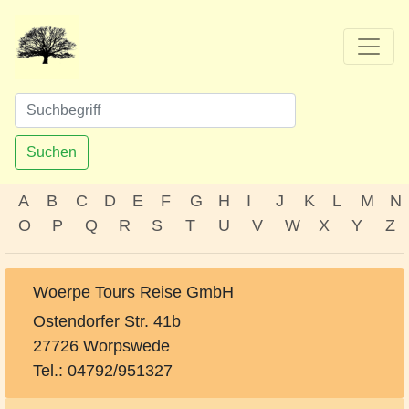
Suchen
A
B
C
D
E
F
G
H
I
J
K
L
M
N
O
P
Q
R
S
T
U
V
W
X
Y
Z
Woerpe Tours Reise GmbH
Ostendorfer Str. 41b
27726 Worpswede
Tel.: 04792/951327