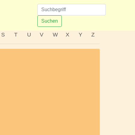
n
Suchen
S
T
U
V
W
X
Y
Z