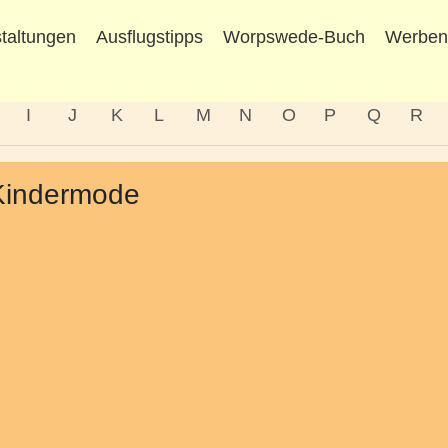
taltungen
Ausflugstipps
Worpswede-Buch
Werbe
I
J
K
L
M
N
O
P
Q
R
 Kindermode