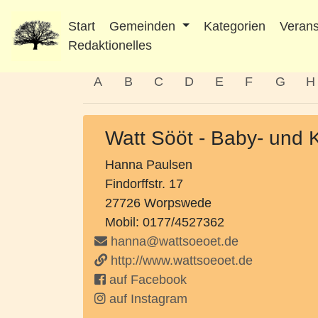
Start
Gemeinden
Kategorien
Verans
Redaktionelles
A
B
C
D
E
F
G
H
Watt Sööt - Baby- und
Hanna Paulsen
Findorffstr. 17
27726 Worpswede
Mobil: 0177/4527362
hanna@wattsoeoet.de
http://www.wattsoeoet.de
auf Facebook
auf Instagram