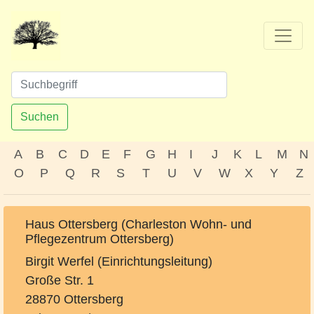
Suchen
A
B
C
D
E
F
G
H
I
J
K
L
M
N
O
P
Q
R
S
T
U
V
W
X
Y
Z
Haus Ottersberg (Charleston Wohn- und
Pflegezentrum Ottersberg)
Birgit Werfel (Einrichtungsleitung)
Große Str. 1
28870 Ottersberg