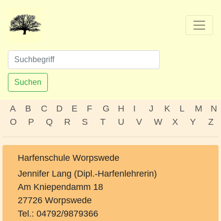
Suchen
A
B
C
D
E
F
G
H
I
J
K
L
M
N
O
P
Q
R
S
T
U
V
W
X
Y
Z
Harfenschule Worpswede
Jennifer Lang (Dipl.-Harfenlehrerin)
Am Kniependamm 18
27726 Worpswede
Tel.: 04792/9879366