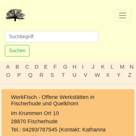
Suchen
A
B
C
D
E
F
G
H
I
J
K
L
M
N
O
P
Q
R
S
T
U
V
W
X
Y
Z
WerkFisch - Offene Werkstätten in
Fischerhude und Quelkhorn
Im Krummen Ort 10
28870 Fischerhude
Tel.: 04293/787545 (Kontakt: Katharina