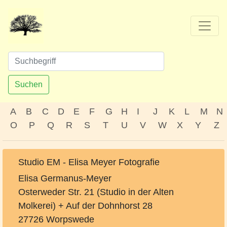
Suchen
A
B
C
D
E
F
G
H
I
J
K
L
M
N
O
P
Q
R
S
T
U
V
W
X
Y
Z
Studio EM - Elisa Meyer Fotografie
Elisa Germanus-Meyer
Osterweder Str. 21 (Studio in der Alten
Molkerei) + Auf der Dohnhorst 28
27726 Worpswede