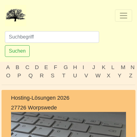
Suchen
A
B
C
D
E
F
G
H
I
J
K
L
M
N
O
P
Q
R
S
T
U
V
W
X
Y
Z
Hosting-Lösungen 2026
27726 Worpswede