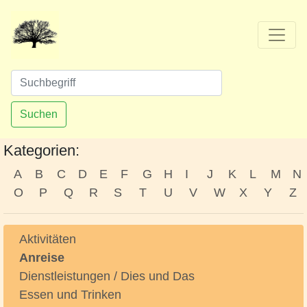
Suchen
Kategorien:
A
B
C
D
E
F
G
H
I
J
K
L
M
N
O
P
Q
R
S
T
U
V
W
X
Y
Z
Aktivitäten
Anreise
Dienstleistungen / Dies und Das
Essen und Trinken