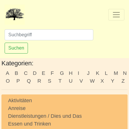
Suchen
Kategorien:
A
B
C
D
E
F
G
H
I
J
K
L
M
N
O
P
Q
R
S
T
U
V
W
X
Y
Z
Aktivitäten
Anreise
Dienstleistungen / Dies und Das
Essen und Trinken