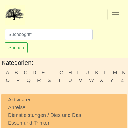
Suchen
Kategorien:
A
B
C
D
E
F
G
H
I
J
K
L
M
N
O
P
Q
R
S
T
U
V
W
X
Y
Z
Aktivitäten
Anreise
Dienstleistungen / Dies und Das
Essen und Trinken