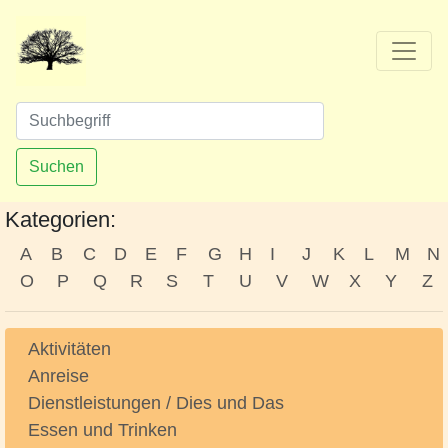
Suchen
Kategorien:
A
B
C
D
E
F
G
H
I
J
K
L
M
N
O
P
Q
R
S
T
U
V
W
X
Y
Z
Aktivitäten
Anreise
Dienstleistungen / Dies und Das
Essen und Trinken