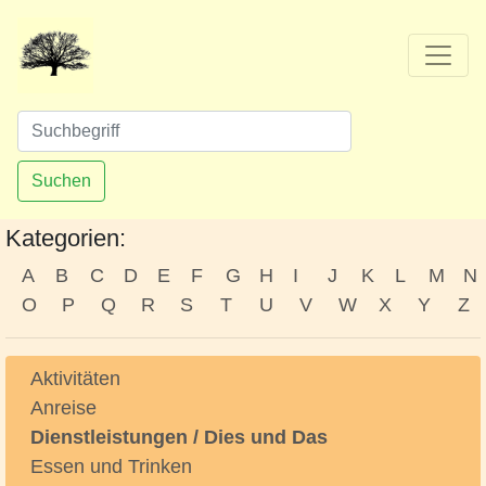
Suchen
Kategorien:
A
B
C
D
E
F
G
H
I
J
K
L
M
N
O
P
Q
R
S
T
U
V
W
X
Y
Z
Aktivitäten
Anreise
Dienstleistungen / Dies und Das
Essen und Trinken