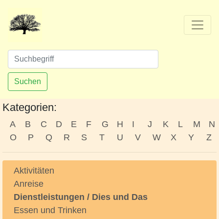
Suchen
Kategorien:
A
B
C
D
E
F
G
H
I
J
K
L
M
N
O
P
Q
R
S
T
U
V
W
X
Y
Z
Aktivitäten
Anreise
Dienstleistungen / Dies und Das
Essen und Trinken