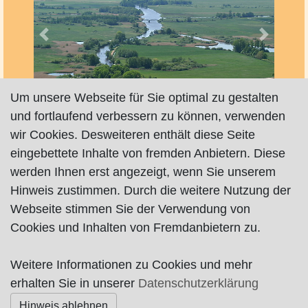
Vorheriges
Nächste
Um unsere Webseite für Sie optimal zu gestalten
und fortlaufend verbessern zu können, verwenden
wir Cookies. Desweiteren enthält diese Seite
eingebettete Inhalte von fremden Anbietern. Diese
Exklusiv-Fotos vom Künstlerdorf
Worpswede
von
werden Ihnen erst angezeigt, wenn Sie unserem
oben aus der Vogelperspektive.
Hinweis zustimmen. Durch die weitere Nutzung der
Webseite stimmen Sie der Verwendung von
Karte nur sichtbar, wenn Cookies erlaubt!
Cookies und Inhalten von Fremdanbietern zu.
Weitere Informationen zu Cookies und mehr
Impressum
|
Datenschutz
|
AGB
erhalten Sie in unserer
Datenschutzerklärung
Hinweis ablehnen