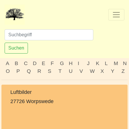
Suchen
A
B
C
D
E
F
G
H
I
J
K
L
M
N
O
P
Q
R
S
T
U
V
W
X
Y
Z
Luftbilder
27726 Worpswede