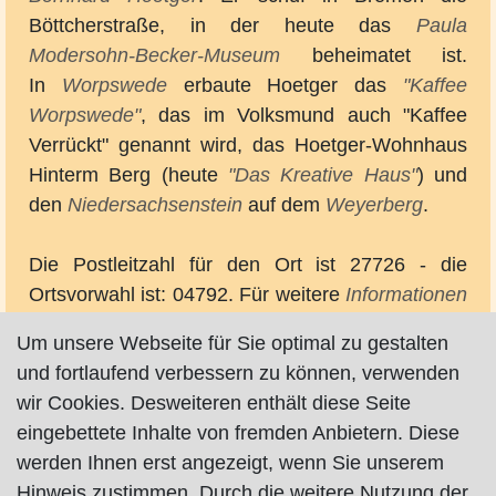
Böttcherstraße, in der heute das
Paula
Modersohn-Becker-Museum
beheimatet ist.
In
Worpswede
erbaute Hoetger das
"Kaffee
Worpswede"
, das im Volksmund auch "Kaffee
Verrückt" genannt wird, das Hoetger-Wohnhaus
Hinterm Berg (heute
"Das Kreative Haus"
) und
den
Niedersachsenstein
auf dem
Weyerberg
.
Die Postleitzahl für den Ort ist 27726 - die
Ortsvorwahl ist: 04792. Für weitere
Informationen
kontakten Sie bitte die
"Worpsweder Touristik und
Um unsere Webseite für Sie optimal zu gestalten
Kulturmarketing GmbH"
,
Bergstr. 13
, Tel.:
und fortlaufend verbessern zu können, verwenden
04792/935820, Fax.: 04792/935823., Mail:
wir Cookies. Desweiteren enthält diese Seite
info@worpswede.de
, Homepage:
eingebettete Inhalte von fremden Anbietern. Diese
www.worpswede.de
oder direkt online unter:
werden Ihnen erst angezeigt, wenn Sie unserem
www.worpswede.de/service/prospektbestellung
Hinweis zustimmen. Durch die weitere Nutzung der