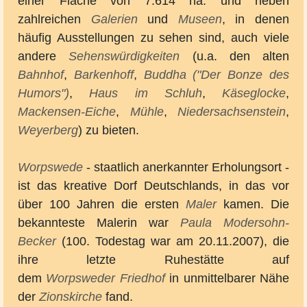
einer Fläche von 7.614 ha. und neben
zahlreichen
Galerien
und
Museen
, in denen
häufig Ausstellungen zu sehen sind, auch viele
andere
Sehenswürdigkeiten
(u.a. den alten
Bahnhof
,
Barkenhoff
,
Buddha ("Der Bonze des
Humors")
,
Haus im Schluh
,
Käseglocke
,
Mackensen-Eiche
,
Mühle
,
Niedersachsenstein
,
Weyerberg
) zu bieten.
Worpswede
- staatlich anerkannter Erholungsort -
ist das kreative Dorf Deutschlands, in das vor
über 100 Jahren die ersten
Maler
kamen. Die
bekannteste Malerin war
Paula Modersohn-
Becker
(100. Todestag war am 20.11.2007), die
ihre letzte Ruhestätte auf
dem
Worpsweder
Friedhof
in unmittelbarer Nähe
der
Zionskirche
fand.