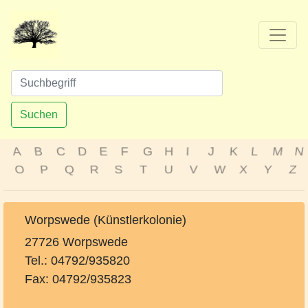
Suchen
A
B
C
D
E
F
G
H
I
J
K
L
M
N
O
P
Q
R
S
T
U
V
W
X
Y
Z
Worpswede (Künstlerkolonie)
27726 Worpswede
Tel.: 04792/935820
Fax: 04792/935823