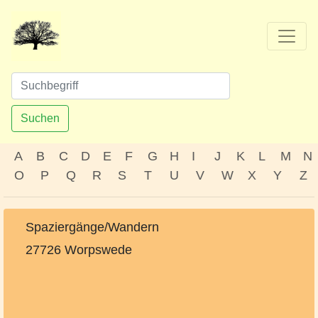
Suchen
A
B
C
D
E
F
G
H
I
J
K
L
M
N
O
P
Q
R
S
T
U
V
W
X
Y
Z
Spaziergänge/Wandern
27726 Worpswede