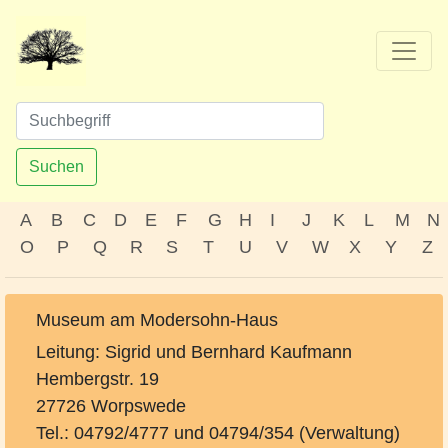
Suchen
A
B
C
D
E
F
G
H
I
J
K
L
M
N
O
P
Q
R
S
T
U
V
W
X
Y
Z
Museum am Modersohn-Haus
Leitung: Sigrid und Bernhard Kaufmann
Hembergstr. 19
27726 Worpswede
Tel.: 04792/4777 und 04794/354 (Verwaltung)