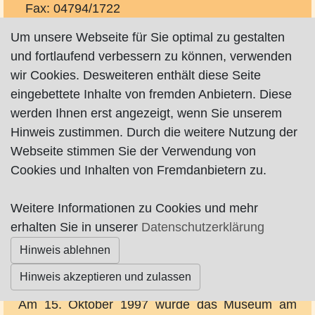
Fax: 04794/1722
Um unsere Webseite für Sie optimal zu gestalten
und fortlaufend verbessern zu können, verwenden
wir Cookies. Desweiteren enthält diese Seite
eingebettete Inhalte von fremden Anbietern. Diese
Vorheriges
Nächste
werden Ihnen erst angezeigt, wenn Sie unserem
Hinweis zustimmen. Durch die weitere Nutzung der
Webseite stimmen Sie der Verwendung von
Cookies und Inhalten von Fremdanbietern zu.
info@museum-modersohn.de
Weitere Informationen zu Cookies und mehr
http://www.museum-modersohn.de
erhalten Sie in unserer
Datenschutzerklärung
Hinweis ablehnen
Museum am Modersohn-Haus:
Hinweis akzeptieren und zulassen
Am 15. Oktober 1997 wurde das Museum am