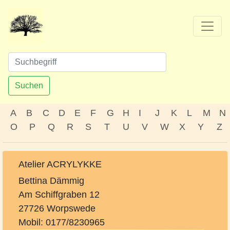
Suchen
A
B
C
D
E
F
G
H
I
J
K
L
M
N
O
P
Q
R
S
T
U
V
W
X
Y
Z
Atelier ACRYLYKKE
Bettina Dämmig
Am Schiffgraben 12
27726 Worpswede
Mobil: 0177/8230965