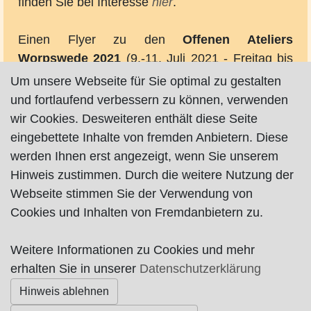
finden Sie bei Interesse
hier
.
Einen Flyer zu den
Offenen Ateliers
Worpswede 2021
(9.-11. Juli 2021 - Freitag bis
Sonntag jeweils von 11 bis 18 Uhr) können
Um unsere Webseite für Sie optimal zu gestalten
Sie
hier
downloaden - einen Artikel über die
und fortlaufend verbessern zu können, verwenden
Offenen Ateliers Worpswede 2020
aus der
wir Cookies. Desweiteren enthält diese Seite
Wümme-Zeitung finden Sie bei Interesse
hier
.
eingebettete Inhalte von fremden Anbietern. Diese
werden Ihnen erst angezeigt, wenn Sie unserem
Hinweis zustimmen. Durch die weitere Nutzung der
Webseite stimmen Sie der Verwendung von
Karte nur sichtbar, wenn Cookies erlaubt!
Cookies und Inhalten von Fremdanbietern zu.
Weitere Informationen zu Cookies und mehr
Impressum
|
Datenschutz
|
AGB
erhalten Sie in unserer
Datenschutzerklärung
Hinweis ablehnen
© Worpswede24 2015-2026