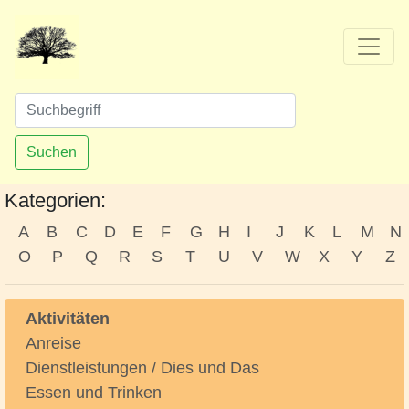
Suchen
Kategorien:
A
B
C
D
E
F
G
H
I
J
K
L
M
N
O
P
Q
R
S
T
U
V
W
X
Y
Z
Aktivitäten
Anreise
Dienstleistungen / Dies und Das
Essen und Trinken