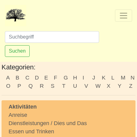
Suchen
Kategorien:
A
B
C
D
E
F
G
H
I
J
K
L
M
N
O
P
Q
R
S
T
U
V
W
X
Y
Z
Aktivitäten
Anreise
Dienstleistungen / Dies und Das
Essen und Trinken