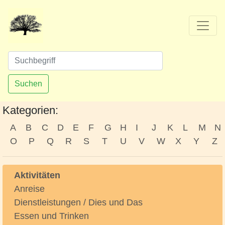
Suchen
Kategorien:
A
B
C
D
E
F
G
H
I
J
K
L
M
N
O
P
Q
R
S
T
U
V
W
X
Y
Z
Aktivitäten
Anreise
Dienstleistungen / Dies und Das
Essen und Trinken