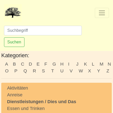
Suchen
Kategorien:
A
B
C
D
E
F
G
H
I
J
K
L
M
N
O
P
Q
R
S
T
U
V
W
X
Y
Z
Aktivitäten
Anreise
Dienstleistungen / Dies und Das
Essen und Trinken