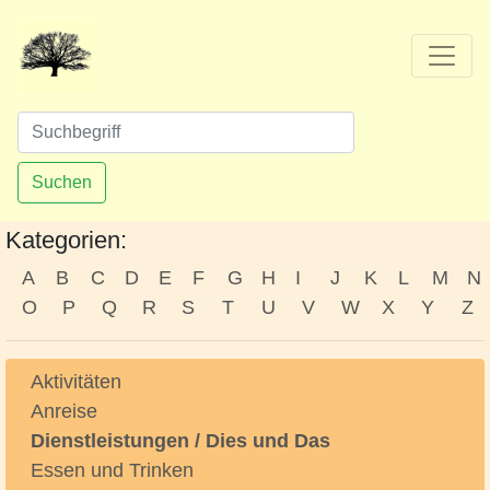
Suchen
Kategorien:
A
B
C
D
E
F
G
H
I
J
K
L
M
N
O
P
Q
R
S
T
U
V
W
X
Y
Z
Aktivitäten
Anreise
Dienstleistungen / Dies und Das
Essen und Trinken